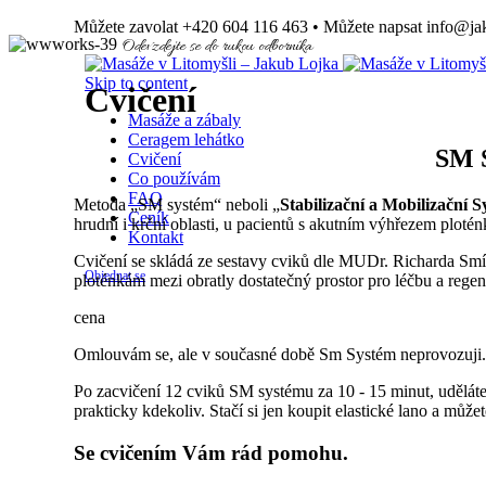
Můžete zavolat +420 604 116 463 • Můžete napsat info@jak
Odevzdejte se do rukou odborníka
Skip to content
Cvičení
Masáže a zábaly
Ceragem lehátko
SM 
Cvičení
Co používám
FAQ
Metoda „SM systém“ neboli „
Stabilizační a Mobilizační 
Ceník
hrudní i krční oblasti, u pacientů s akutním výhřezem plotén
Kontakt
Cvičení se skládá ze sestavy cviků dle MUDr. Richarda Smíšk
Objednat se
ploténkám mezi obratly dostatečný prostor pro léčbu a regen
cena
Omlouvám se, ale v současné době Sm Systém neprovozuji.
Po zacvičení 12 cviků SM systému za 10 - 15 minut, uděláte
prakticky kdekoliv. Stačí si jen koupit elastické lano a můžete
Se cvičením Vám rád pomohu.