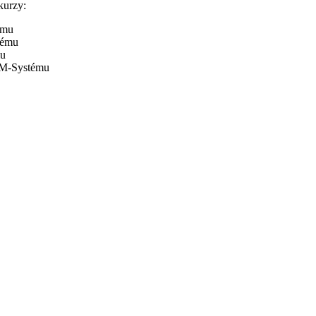
kurzy:
ému
tému
mu
SM-Systému