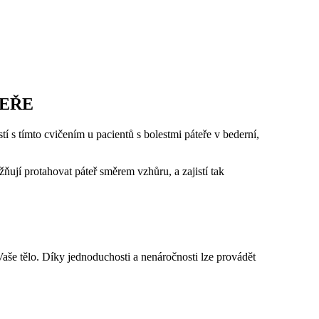
TEŘE
tí s tímto cvičením u pacientů s bolestmi páteře v bederní,
ňují protahovat páteř směrem vzhůru, a zajistí tak
aše tělo. Díky jednoduchosti a nenáročnosti lze provádět