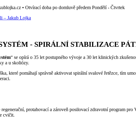
ublojka.cz • Otvírací doba po domluvě předem Pondělí - Čtvrtek
SYSTÉM - SPIRÁLNÍ STABILIZACE PÁ
Systém
“ se opírá o 35 let postupného vývoje a 30 let klinických zkušenos
ky a u skoliózy.
a, které pomáhají správně aktivovat spirální svalové řetězce, tím umož
eraci.
 regenerační, protahovací a zároveň posilovací zdravotní program pro V
 cvičit.